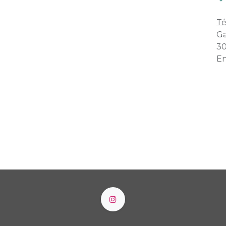
Té
Ga
30
En