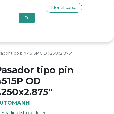
Identificarse
0
ador tipo pin 4515P OD 1.250x2.875"
Pasador tipo pin
4515P OD
.250x2.875"
UTOMANN
Añadir a lista de deseos