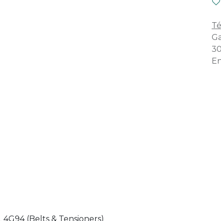
Té
Ga
30
En
 4G94 (Belts & Tensioners)