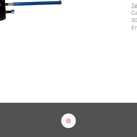
Té
Ga
30
En