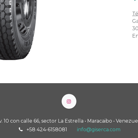
Té
Ga
30
En
v. 10 con calle 66, sector La Estrella • Maracaibo • Venezue
+58 424-6158081
info@giserca.com