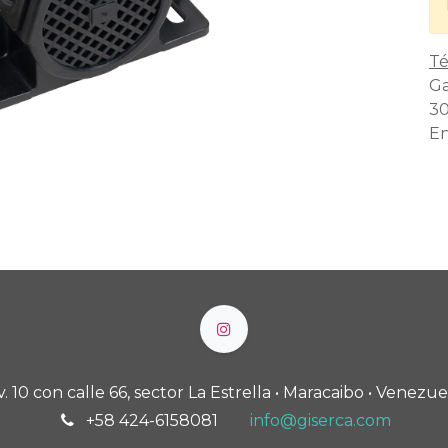
Té
Ga
30
En
v. 10 con calle 66, sector La Estrella • Maracaibo • Venezue
+58 424-6158081
info@giserca.com