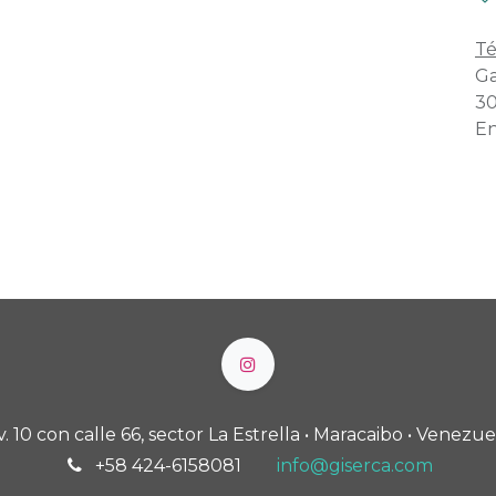
Té
Ga
30
En
v. 10 con calle 66, sector La Estrella • Maracaibo • Venezue
+58 424-6158081
info@giserca.com