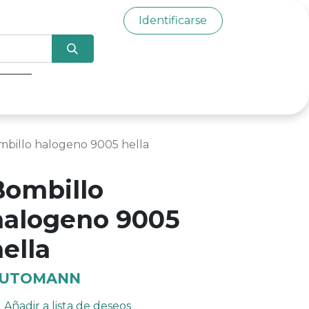
Identificarse
0
billo halogeno 9005 hella
Bombillo
halogeno 9005
ella
UTOMANN
Añadir a lista de deseos