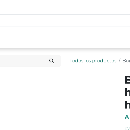
0
nicio
Tienda
Contáctenos
Todos los productos
Bom
h
A