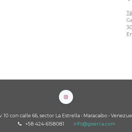
Té
Ga
30
En
v. 10 con calle 66, sector La Estrella • Maracaibo • Venezue
+58 424-6158081
info@giserca.com