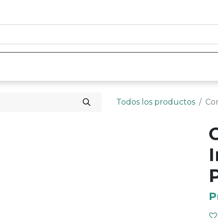
0
nicio
Tienda
Contáctenos
Todos los productos
Con
P