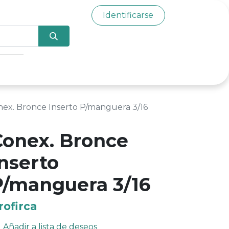
Identificarse
0
ex. Bronce Inserto P/manguera 3/16
Conex. Bronce
Inserto
P/manguera 3/16
rofirca
Añadir a lista de deseos