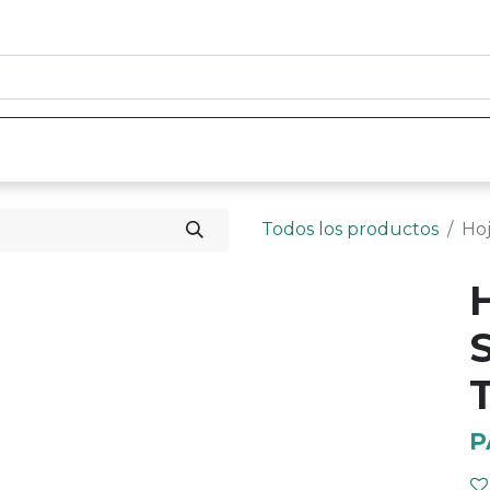
0
nicio
Tienda
Contáctenos
Todos los productos
Hoj
T
P