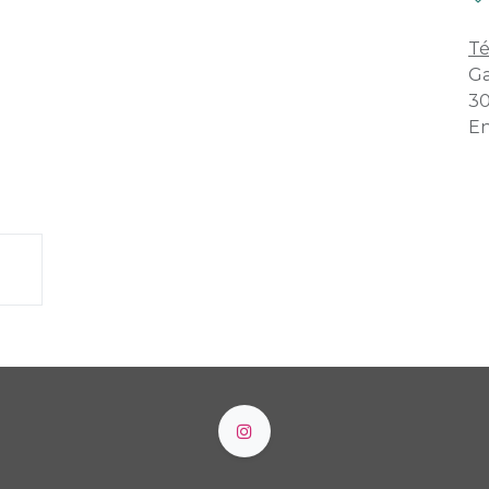
Té
Ga
30
En