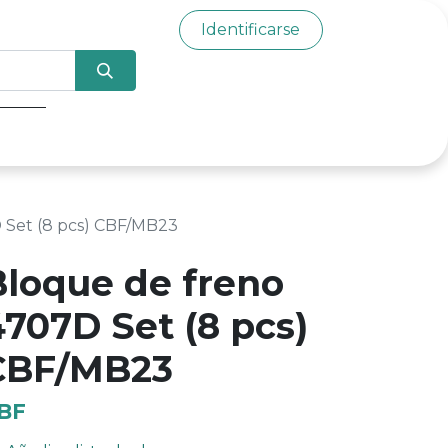
Identificarse
0
 Set (8 pcs) CBF/MB23
Bloque de freno
4707D Set (8 pcs)
CBF/MB23
BF