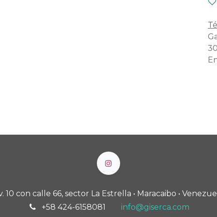
Té
Ga
30
En
v. 10 con calle 66, sector La Estrella • Maracaibo • Venezue
+58 424-6158081
info@giserca.com