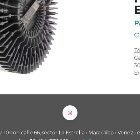
P
Té
Ga
30
En
v. 10 con calle 66, sector La Estrella • Maracaibo • Venezue