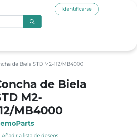
Identificarse
0
ncha de Biela STD M2-112/MB4000
Concha de Biela
STD M2-
112/MB4000
emoParts
Añadir a lista de deseos