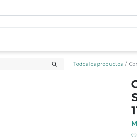
0
nicio
Tienda
Contáctenos
Todos los productos
Co
M