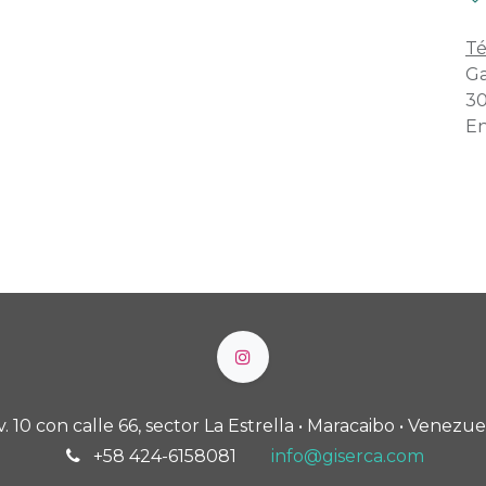
Té
Ga
30
En
v. 10 con calle 66, sector La Estrella • Maracaibo • Venezue
+58 424-6158081
info@giserca.com