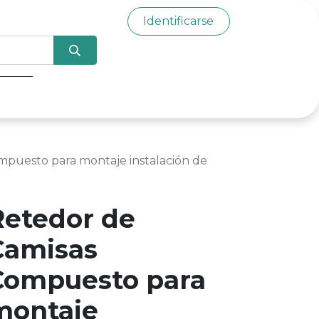
Identificarse
0
mpuesto para montaje instalación de
Retedor de
Camisas
Compuesto para
montaje