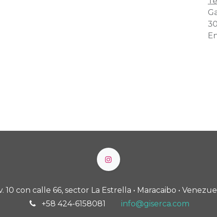
Té
Ga
30
En
v. 10 con calle 66, sector La Estrella • Maracaibo • Venezue
+58 424-6158081
info@giserca.com