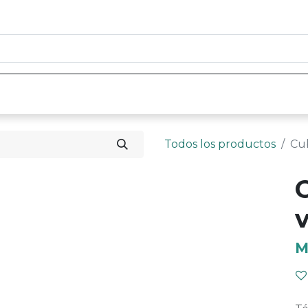
0
nicio
Tienda
Contáctenos
Todos los productos
Cub
v
M