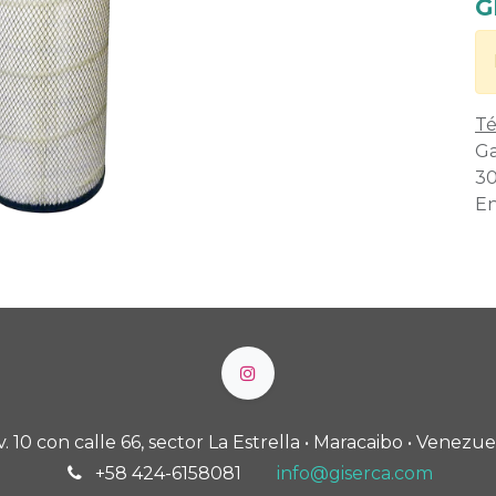
G
Té
Ga
30
En
v. 10 con calle 66, sector La Estrella • Maracaibo • Venezue
+58 424-6158081
info@giserca.com