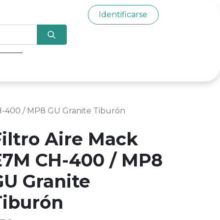
Identificarse
0
H-400 / MP8 GU Granite Tiburón
iltro Aire Mack
E7M CH-400 / MP8
GU Granite
Tiburón