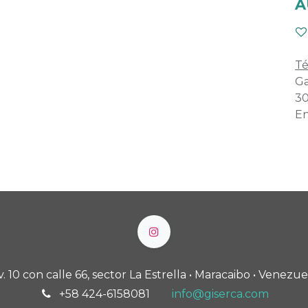
A
Té
Ga
30
En
v. 10 con calle 66, sector La Estrella • Maracaibo • Venezue
+58 424-6158081
info@giserca.com