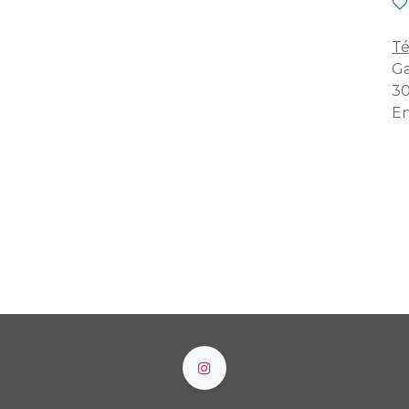
Té
Ga
30
En