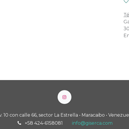
Té
Ga
30
En
v. 10 con calle 66, sector La Estrella • Maracaibo • Venezue
+58 424-6158081
info@giserca.com