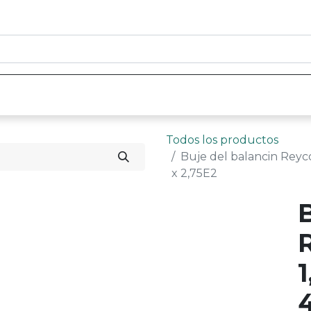
0
nicio
Tienda
Contáctenos
Todos los productos
Buje del balancin Reyco 
x 2,75E2
1