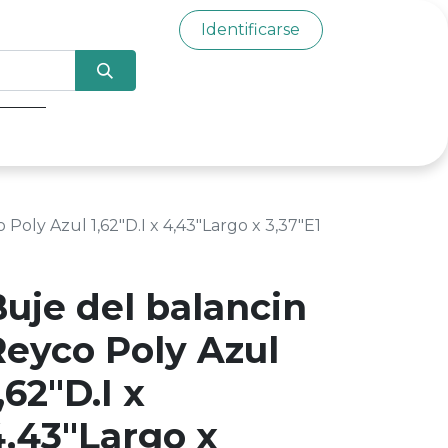
Identificarse
0
Poly Azul 1,62"D.I x 4,43"Largo x 3,37"E1
Buje del balancin
Reyco Poly Azul
,62"D.I x
4,43"Largo x