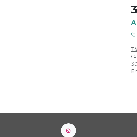
3
A
Té
Ga
30
En